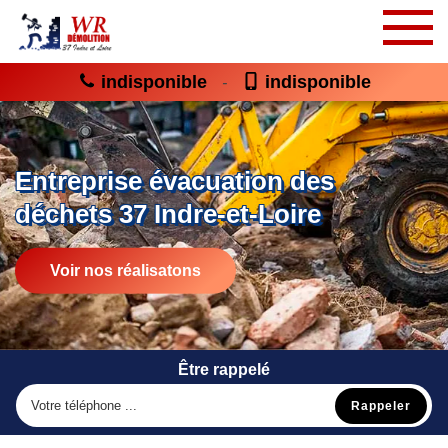
indisponible
indisponible
-
Entreprise évacuation des
déchets 37 Indre-et-Loire
Voir nos réalisatons
Être rappelé