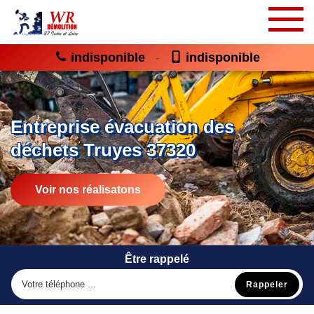
indisponible
indisponible
-
Entreprise évacuation des
déchets Truyes 37320
Voir nos réalisatons
Être rappelé