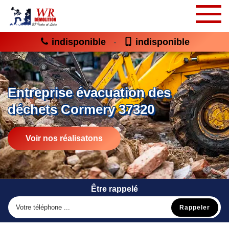
indisponible
indisponible
-
Entreprise évacuation des
déchets Cormery 37320
Voir nos réalisatons
Être rappelé