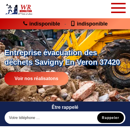
indisponible
indisponible
-
Entreprise évacuation des
déchets Savigny En Veron 37420
Voir nos réalisatons
Être rappelé