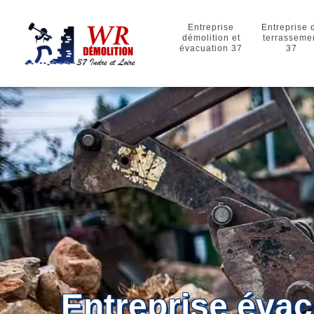
Entreprise
Entreprise 
démolition et
terrasseme
évacuation 37
37
Entreprise évac