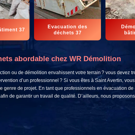
Evacuation des
Démol
âtiment 37
déchets 37
bâti
chets abordable chez WR Démolition
ction ou de démolition envahissent votre terrain ? vous devez t
tervention d’un professionnel ? Si vous êtes à Saint Avertin, vo
ce genre de projet. En tant que professionnels en évacuation d
fin de garantir un travail de qualité. D’ailleurs, nous proposons