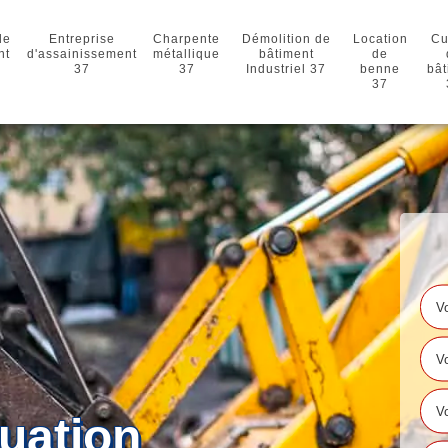
de
Entreprise
Charpente
Démolition de
Location
Cu
nt
d'assainissement
métallique
bâtiment
de
37
37
Industriel 37
benne
bât
37
uation