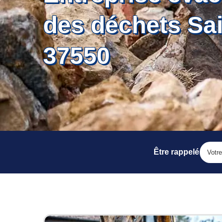
des déchets Sai
37550
Être rappelé