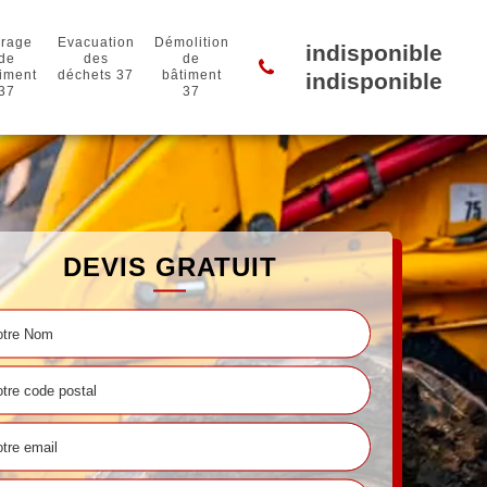
rage
Evacuation
Démolition
indisponible
de
des
de
iment
déchets 37
bâtiment
indisponible
37
37
DEVIS GRATUIT