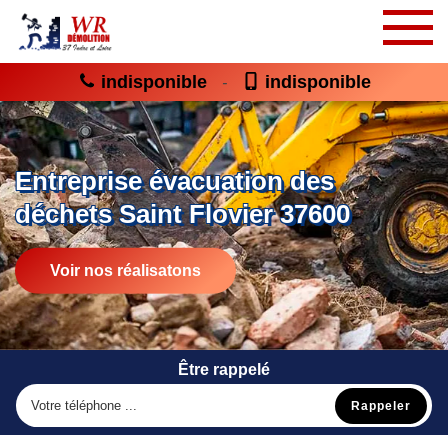
indisponible
indisponible
-
Entreprise évacuation des
déchets Saint Flovier 37600
Voir nos réalisatons
Être rappelé