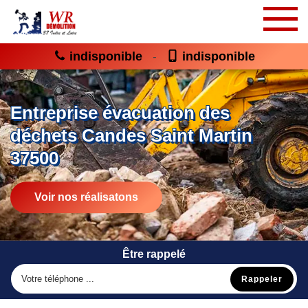
indisponible
indisponible
-
Entreprise évacuation des
déchets Candes Saint Martin
37500
Voir nos réalisatons
Être rappelé