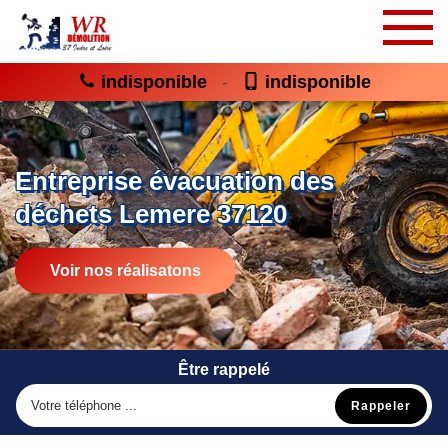
indisponible
indisponible
-
Entreprise évacuation des
déchets Lemere 37120
Voir nos réalisatons
Être rappelé