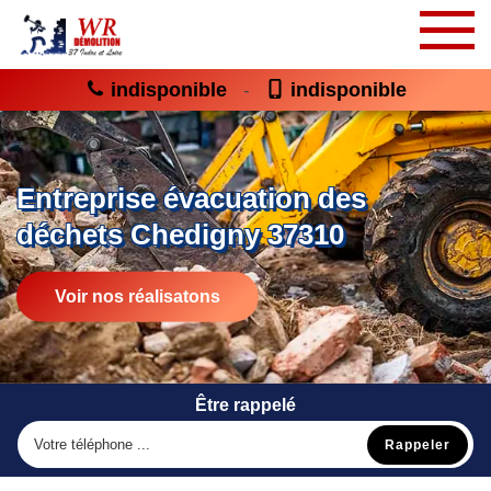
indisponible
indisponible
-
Entreprise évacuation des
déchets Chedigny 37310
Voir nos réalisatons
Être rappelé