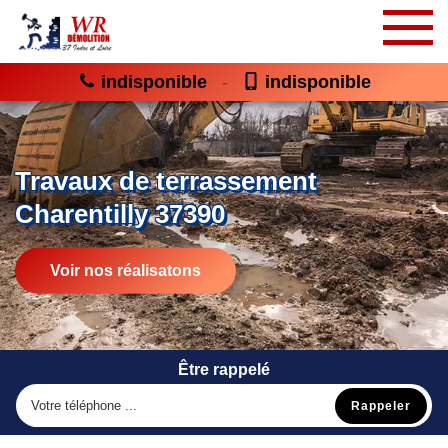
indisponible
indisponible
-
Travaux de terrassement
Charentilly 37390
Voir nos réalisatons
Être rappelé