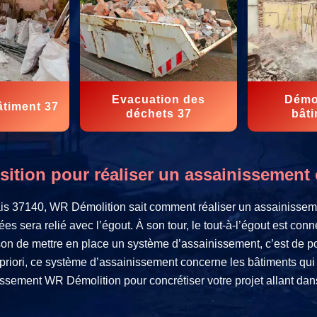
Evacuation des
Démol
âtiment 37
déchets 37
bâti
ition pour réaliser un assainissement c
is 37140, WR Démolition sait comment réaliser un assainissemen
s sera relié avec l’égout. À son tour, le tout-à-l’égout est con
son de mettre en place un système d’assainissement, c’est de pou
A priori, ce système d’assainissement concerne les bâtiments qui
nissement WR Démolition pour concrétiser votre projet allant dan