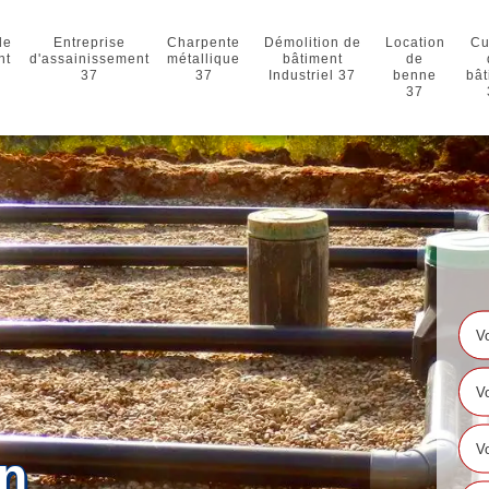
de
Entreprise
Charpente
Démolition de
Location
Cu
nt
d'assainissement
métallique
bâtiment
de
37
37
Industriel 37
benne
bât
37
en