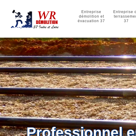
Entreprise
Entreprise 
démolition et
terrasseme
évacuation 37
37
Professionnel 