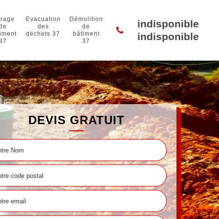
rage
Evacuation
Démolition
indisponible
de
des
de
iment
déchets 37
bâtiment
indisponible
37
37
DEVIS GRATUIT