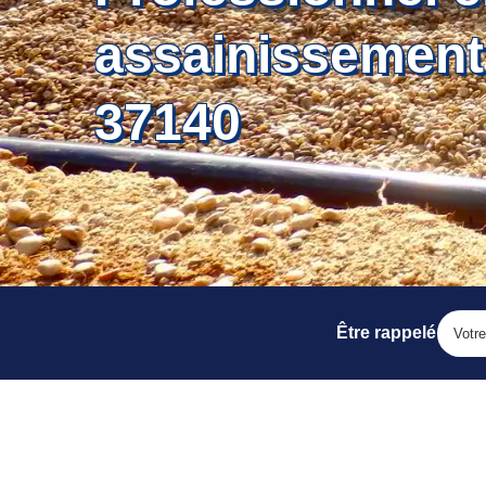
assainissement
37140
Être rappelé