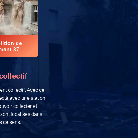
ition de
ment 37
ollectif
t collectif. Avec ce
necté avec une station
voir collecter et
 sont localisés dans
s ce sens.