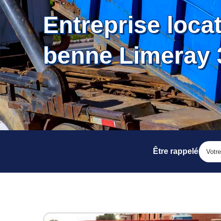
Entreprise loca
benne Limeray 
Être rappelé