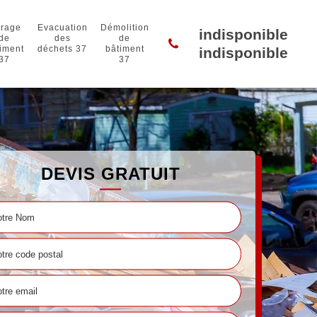
rage
Evacuation
Démolition
indisponible
de
des
de
iment
déchets 37
bâtiment
indisponible
37
37
DEVIS GRATUIT