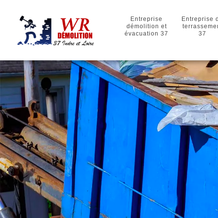
Entreprise
Entreprise 
démolition et
terrasseme
évacuation 37
37