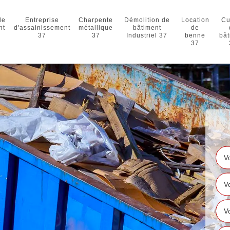
de
Entreprise
Charpente
Démolition de
Location
Cu
nt
d'assainissement
métallique
bâtiment
de
37
37
Industriel 37
benne
bât
37