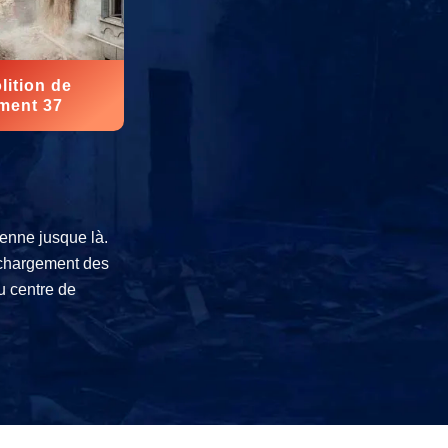
ition de
ment 37
enne jusque là.
e chargement des
au centre de