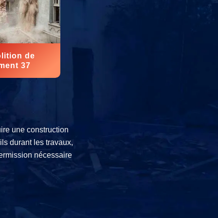
ition de
ment 37
uire une construction
ls durant les travaux,
permission nécessaire