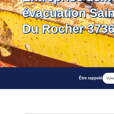
évacuation Sain
Du Rocher 373
Être rappelé