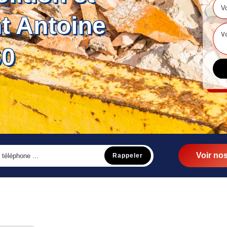
t Antoine
60
Voir nos