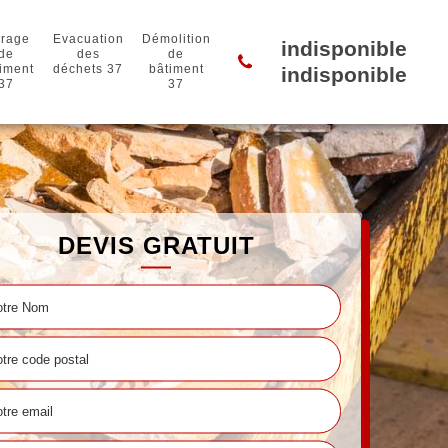
rage
Evacuation
Démolition
indisponible
de
des
de
iment
déchets 37
bâtiment
indisponible
37
37
DEVIS GRATUIT