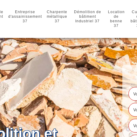
de
Entreprise
Charpente
Démolition de
Location
Cu
nt
d'assainissement
métallique
bâtiment
de
37
37
Industriel 37
benne
bât
37
lition et