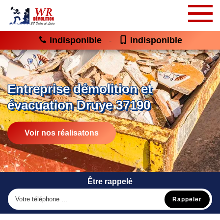
indisponible
indisponible
-
Entreprise démolition et
évacuation Druye 37190
Voir nos réalisatons
Être rappelé