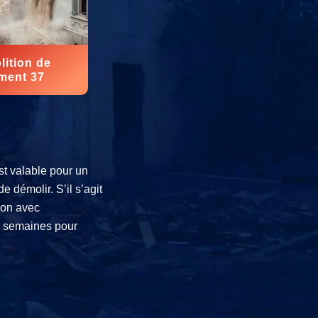
ition de
ment 37
st valable pour un
e démolir. S’il s’agit
ion avec
 8 semaines pour