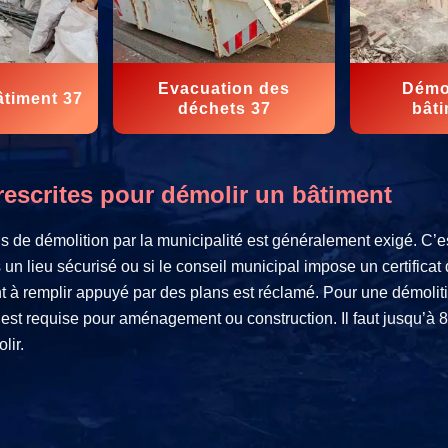
Evacuation des
Démol
âtiment 37
déchets 37
bâti
escrites pour démolir un bâtiment
s de démolition par la municipalité est généralement exigé. C’e
n lieu sécurisé ou si le conseil municipal impose un certificat d
 à remplir appuyé par des plans est réclamé. Pour une démolit
n est requise pour aménagement ou construction. Il faut jusqu’à
lir.