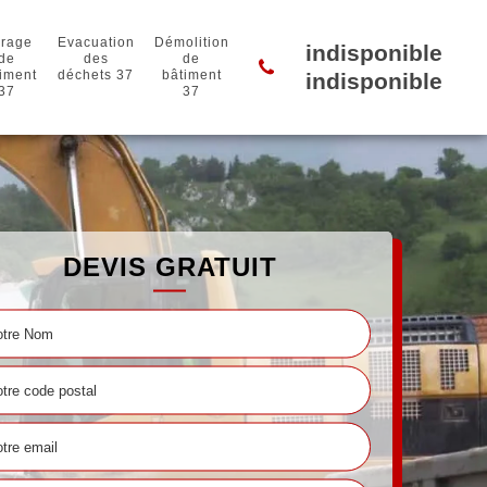
rage
Evacuation
Démolition
indisponible
de
des
de
iment
déchets 37
bâtiment
indisponible
37
37
DEVIS GRATUIT