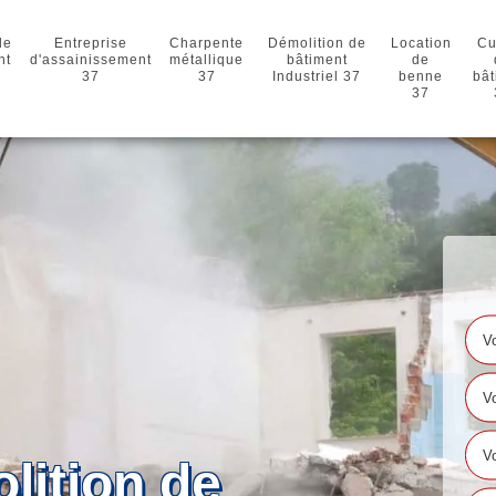
de
Entreprise
Charpente
Démolition de
Location
Cu
nt
d'assainissement
métallique
bâtiment
de
37
37
Industriel 37
benne
bât
37
lition de