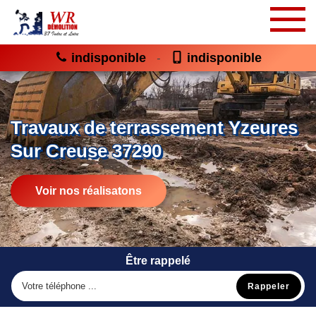
indisponible
indisponible
-
Travaux de terrassement Yzeures
Sur Creuse 37290
Voir nos réalisatons
Être rappelé