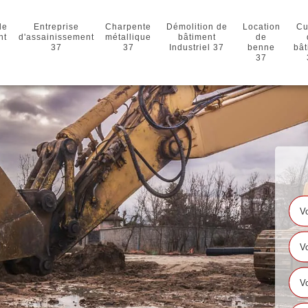
de
Entreprise
Charpente
Démolition de
Location
Cu
nt
d'assainissement
métallique
bâtiment
de
37
37
Industriel 37
benne
bât
37