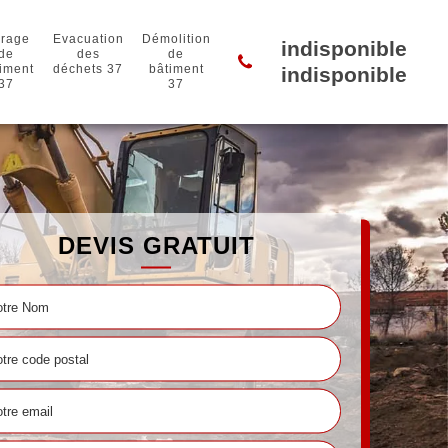
rage
Evacuation
Démolition
indisponible
de
des
de
iment
déchets 37
bâtiment
indisponible
37
37
DEVIS GRATUIT