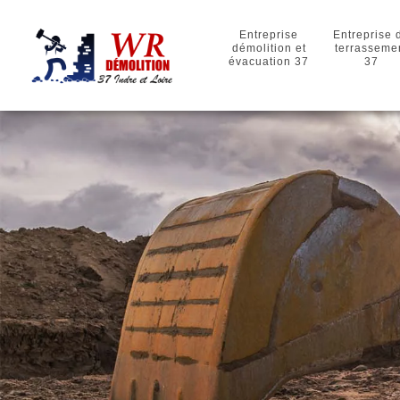
Entreprise
Entreprise 
démolition et
terrasseme
évacuation 37
37