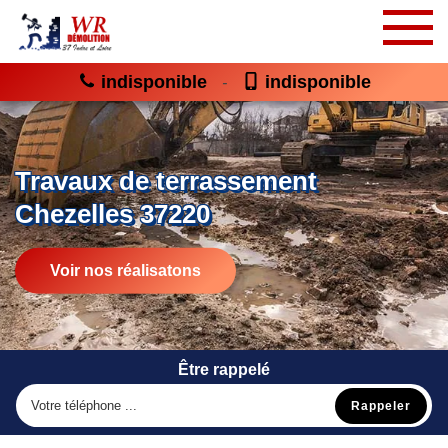
indisponible
indisponible
-
Travaux de terrassement
Chezelles 37220
Voir nos réalisatons
Être rappelé