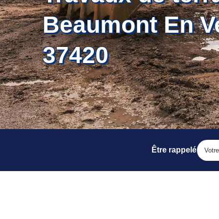
Beaumont En V
37420
Être rappelé