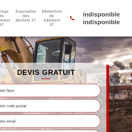
rage
Evacuation
Démolition
indisponible
de
des
de
iment
déchets 37
bâtiment
indisponible
37
37
DEVIS GRATUIT