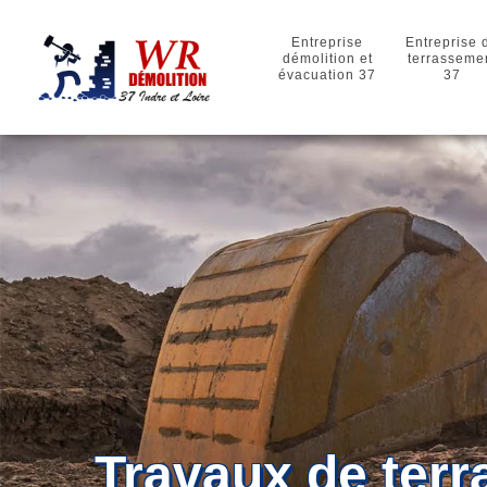
Entreprise
Entreprise 
démolition et
terrasseme
évacuation 37
37
Travaux de ter