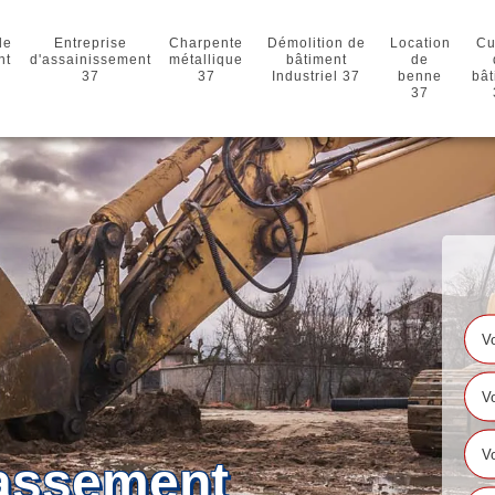
de
Entreprise
Charpente
Démolition de
Location
Cu
nt
d'assainissement
métallique
bâtiment
de
37
37
Industriel 37
benne
bât
37
rassement