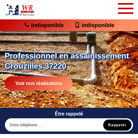
indisponible
indisponible
-
Professionnel en assainissement
Crouzilles 37220
Voir nos réalisatons
Être rappelé