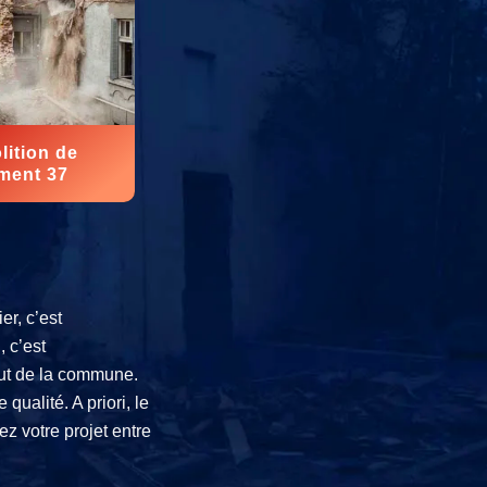
ition de
ment 37
er, c’est
 c’est
out de la commune.
ualité. A priori, le
z votre projet entre