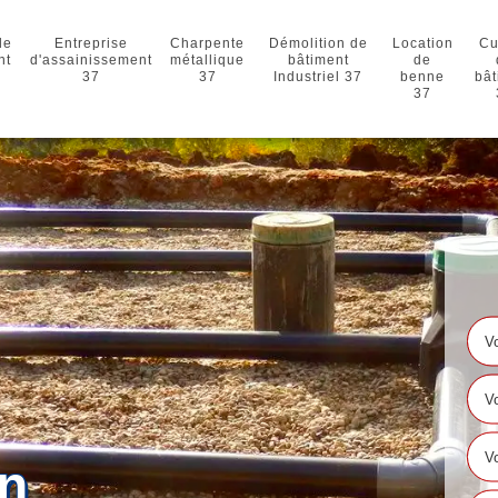
de
Entreprise
Charpente
Démolition de
Location
Cu
nt
d'assainissement
métallique
bâtiment
de
37
37
Industriel 37
benne
bât
37
en