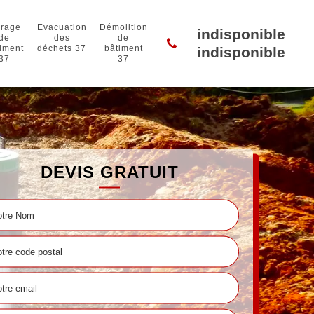
rage
Evacuation
Démolition
indisponible
de
des
de
iment
déchets 37
bâtiment
indisponible
37
37
DEVIS GRATUIT