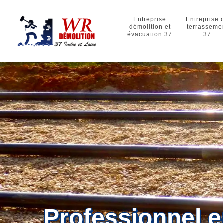
Entreprise
Entreprise 
démolition et
terrasseme
évacuation 37
37
Professionnel 