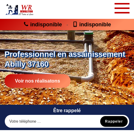
indisponible
indisponible
-
Professionnel en assainissement
Abilly 37160
Voir nos réalisatons
Être rappelé