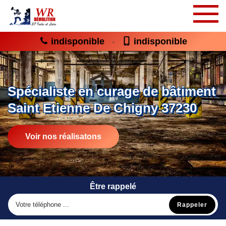
indisponible
indisponible
-
Spécialiste en curage de bâtiment
Saint Etienne De Chigny 37230
Voir nos réalisatons
Être rappelé