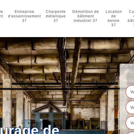
de
Entreprise
Charpente
Démolition de
Location
Cu
nt
d'assainissement
métallique
bâtiment
de
37
37
Industriel 37
benne
bât
37
curage de