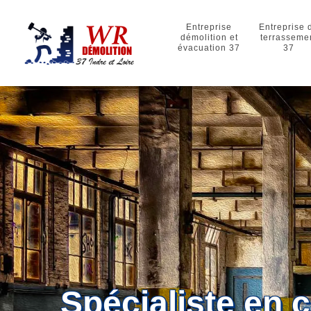
Entreprise
Entreprise 
démolition et
terrasseme
évacuation 37
37
Spécialiste en 