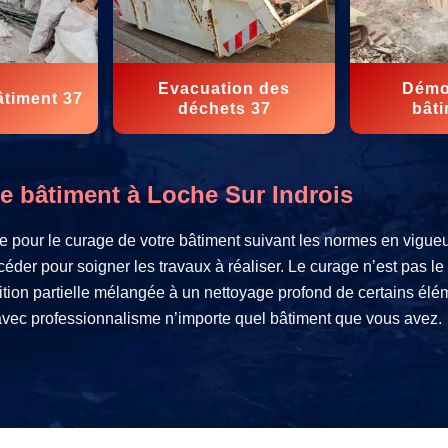
Evacuation des
Démol
âtiment 37
déchets 37
bâti
de bâtiment à Loche Sur Indrois
ice pour le curage de votre bâtiment suivant les normes en vigu
der pour soigner les travaux à réaliser. Le curage n’est pas l
ion partielle mélangée à un nettoyage profond de certains élé
 avec professionnalisme n’importe quel bâtiment que vous avez.