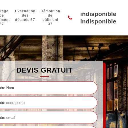
rage
Evacuation
Démolition
indisponible
de
des
de
iment
déchets 37
bâtiment
indisponible
37
37
DEVIS GRATUIT