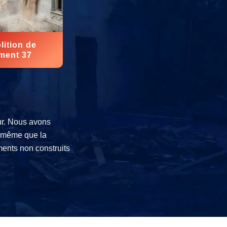
ition de
ment 37
eur. Nous avons
e même que la
ments non construits