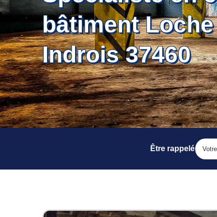
bâtiment Loche
Indrois 37460
Être rappelé